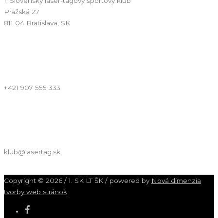
1. Slovenský laser-tagový športový klub
Pražská 27
811 04 Bratislava, SK
TELEFÓN
+421 907 555 333
EMAIL
klub@lasertag.sk
Copyright © 2026 / 1. SK LT ŠK / powered by
Nová dimenzia
tvorby web stránok